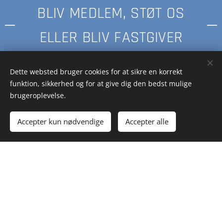
BLIV MEDLEM, STØT OS
ELLER BLIV FASTGIVER
Dette websted bruger cookies for at sikre en korrekt
Klik her
funktion, sikkerhed og for at give dig den bedst mulige
brugeroplevelse.
Accepter kun nødvendige
Accepter alle
Generalforsamlin
g 2026
Tilbage d. 30. maj 2026 afholdte vi ordinær