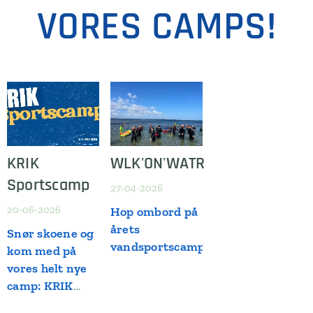
VORES CAMPS!
KRIK
WLK'ON'WATR
Sportscamp
27-04-2026
20-06-2026
Hop ombord på
årets
Snør skoene og
vandsportscamp!
kom med på
vores helt nye
camp: KRIK
Sportscamp!